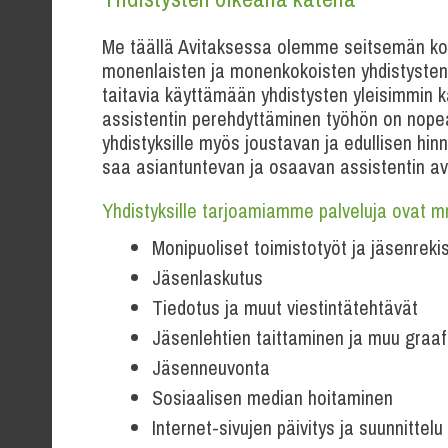
Me täällä Avitaksessa olemme seitsemän koke
monenlaisten ja monenkokoisten yhdistysten
taitavia käyttämään yhdistysten yleisimmin k
assistentin perehdyttäminen työhön on nopea
yhdistyksille myös joustavan ja edullisen hinn
saa asiantuntevan ja osaavan assistentin avu
Yhdistyksille tarjoamiamme palveluja ovat m
Monipuoliset toimistotyöt ja jäsenrekis
Jäsenlaskutus
Tiedotus ja muut viestintätehtävät
Jäsenlehtien taittaminen ja muu graaf
Jäsenneuvonta
Sosiaalisen median hoitaminen
Internet-sivujen päivitys ja suunnittelu