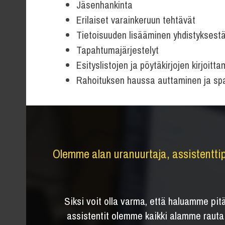
Jäsenhankinta
Erilaiset varainkeruun tehtävät
Tietoisuuden lisääminen yhdistyksestä
Tapahtumajärjestelyt
Esityslistojen ja pöytäkirjojen kirjoitt
Rahoituksen haussa auttaminen ja spa
Olemme alan uranuurtaja, assistenttipa
Siksi voit olla varma, että haluamme pit
assistentit olemme kaikki alamme rauta