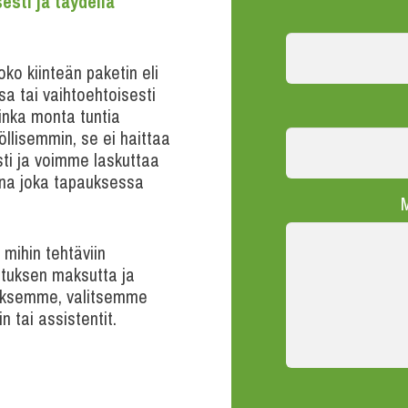
esti ja täydellä
joko kiinteän paketin eli
a tai vaihtoehtoisesti
uinka monta tuntia
öllisemmin, se ei haittaa
osti ja voimme laskuttaa
aina joka tapauksessa
M
 mihin tehtäviin
tuksen maksutta ja
aaksemme, valitsemme
n tai assistentit.