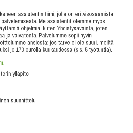
neen assistentin tiimi, jolla on erityisosaamista
 palvelemisesta. Me assistentit olemme myös
äyttämiä ohjelmia, kuten Yhdistysavainta, joten
a ja vaivatonta. Palvelumme sopii hyvin
oittelumme ansiosta: jos tarve ei ole suuri, meiltä
ksi jo 170 eurolla kuukaudessa (sis. 5 työtuntia).
m.
terin ylläpito
inen suunnittelu