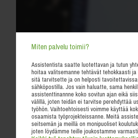
Miten palvelu toimii?
Assistentista saatte luotettavan ja tutun yh
hoitaa valitsemanne tehtävät tehokkaasti ja n
sitä tarvitsette ja on helposti tavoitettavissa
sähköpostilla. Jos vain haluatte, sama henkil
assistenttinannne koko sovitun ajan eikä sii
välillä, joten teidän ei tarvitse perehdyttää
työhön. Vaihtoehtoisesti voimme käyttää kok
osaamista työprojekteissanne. Meitä assisten
seitsemän ja meillä on monipuoliset koulutuk
joten löydämme teille joukostamme varmasti 