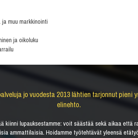
 ja muu markkinointi
aminen ja oikoluku
rrailu
lveluja jo vuodesta 2013 lähtien tarjonnut pieni yr
elinehto.
ää kiinni lupauksestamme: voit säästää sekä aikaa että 
isia ammattilaisia. Hoidamme työtehtävät yleensä etätyö