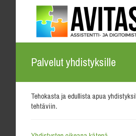
Palvelut yhdistyksille
Tehokasta ja edullista apua yhdistyksi
tehtäviin.
Yhdistysten oikeana kätenä