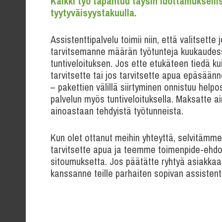
Kaikki työ tapahtuu täysin luottamuksellis
tyytyväisyystakuulla.
Assistenttipalvelu toimii niin, että valitsette 
tarvitsemanne määrän työtunteja kuukaudess
tuntiveloituksen. Jos ette etukäteen tiedä k
tarvitsette tai jos tarvitsette apua epäsäänn
– pakettien välillä siirtyminen onnistuu help
palvelun myös tuntiveloituksella. Maksatte 
ainoastaan tehdyistä työtunneista.
Kun olet ottanut meihin yhteyttä, selvitämme
tarvitsette apua ja teemme toimenpide-ehdo
sitoumuksetta. Jos päätätte ryhtyä asiakk
kanssanne teille parhaiten sopivan assistenti