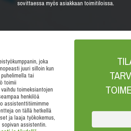
sovittaessa myös asiakkaan toimitiloissa.
TI
teistyökumppanin, joka
opeasti juuri silloin kun
TARV
 puhelimella tai
ö toimii
TOIM
s vaihdu toimeksiantojen
 useampaa henkilöä
o assistenttitiimimme
tteja on tällä hetkellä
set ja laaja työkokemus,
sopivan assistentin.