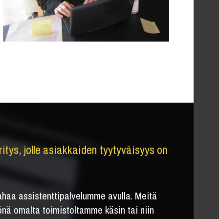
itys, jolle asiakkaiden tyytyväisyys on
rahaa assistenttipalvelumme avulla. Meitä
nä omalta toimistoltamme käsin tai niin