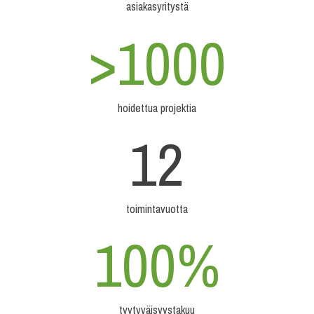
asiakasyritystä
>1000
hoidettua projektia
12
toimintavuotta
100%
tyytyväisyystakuu