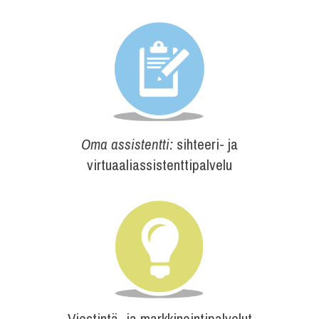
Oma assistentti:
sihteeri- ja
virtuaaliassistenttipalvelu
Viestintä- ja markkinointipalvelut