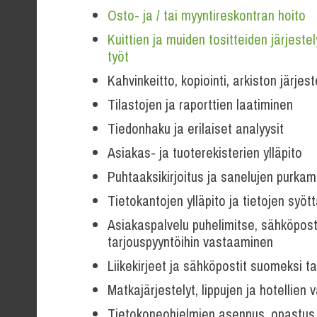
Osto- ja / tai myyntireskontran hoito
Kuittien ja muiden tositteiden järjeste
työt
Kahvinkeitto, kopiointi, arkiston järj
Tilastojen ja raporttien laatiminen
Tiedonhaku ja erilaiset analyysit
Asiakas- ja tuoterekisterien ylläpito
Puhtaaksikirjoitus ja sanelujen purkam
Tietokantojen ylläpito ja tietojen syö
Asiakaspalvelu puhelimitse, sähköposti
tarjouspyyntöihin vastaaminen
Liikekirjeet ja sähköpostit suomeksi ta
Matkajärjestelyt, lippujen ja hotellien 
Tietokoneohjelmien asennus, opastus 