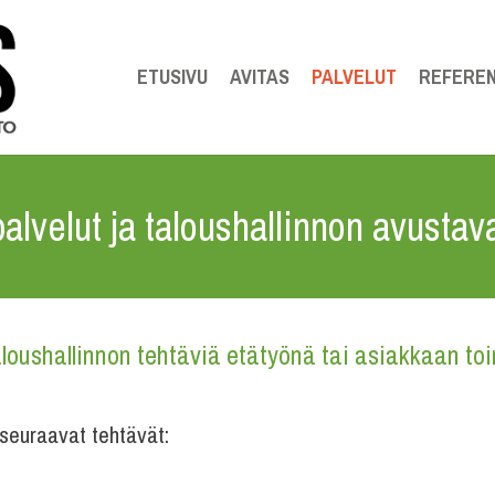
ETUSIVU
AVITAS
PALVELUT
REFEREN
alvelut ja taloushallinnon avustava
oushallinnon tehtäviä etätyönä tai asiakkaan toim
seuraavat tehtävät: