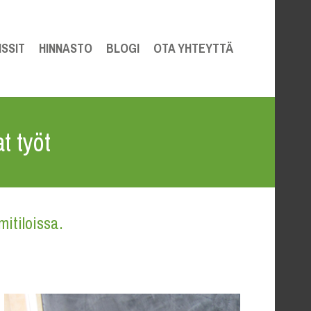
SSIT
HINNASTO
BLOGI
OTA YHTEYTTÄ
t työt
itiloissa.