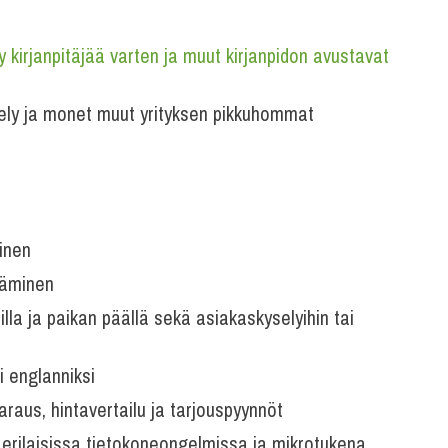
ly kirjanpitäjää varten ja muut kirjanpidon avustavat
estely ja monet muut yrityksen pikkuhommat
inen
ttäminen
lla ja paikan päällä sekä asiakaskyselyihin tai
i englanniksi
varaus, hintavertailu ja tarjouspyynnöt
erilaisissa tietokoneongelmissa ja mikrotukena